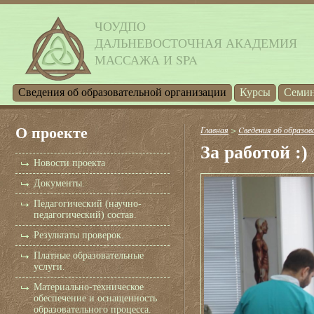
ЧОУДПО
ДАЛЬНЕВОСТОЧНАЯ АКАДЕМИЯ
МАССАЖА И SPA
Cведения об образовательной организации
Курсы
Семи
О проекте
Главная
>
Cведения об образов
За работой :)
Новости проекта
Документы.
Педагогический (научно-
педагогический) состав.
Результаты проверок.
Платные образовательные
услуги.
Материально-техническое
обеспечение и оснащенность
образовательного процесса.